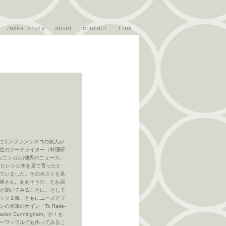
zakka story
about
contact
link
クにサンフランシスコの友人が
住のフードライター（料理研
オン・カニンガム)他界のニュース。
したレシピ本を見て育ったと
ていました。そのポストを見
屋さん。ああそうだ、とお店
と聞いてみることに。そして
ック２冊。ともにユーズドブ
筆のサイン「To Ratie-
g! Marion Cunningham」が！も
ーワッフルでも作ってみるこ