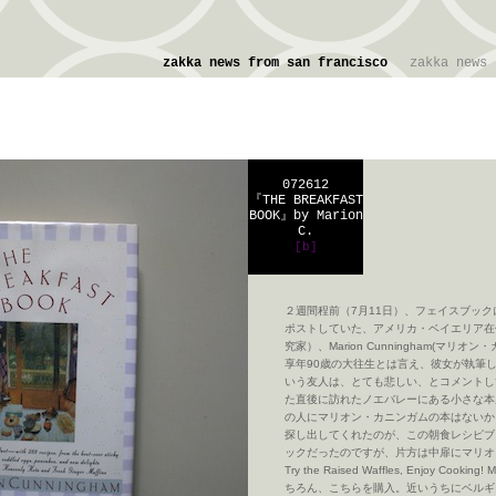
zakka news from san francisco
zakka news
072612
『THE BREAKFAST
BOOK』by Marion
C.
[b]
２週間程前（7月11日）、フェイスブッ
ポストしていた、アメリカ・ベイエリア在
究家）、Marion Cunningham(マリ
享年90歳の大往生とは言え、彼女が執筆
いう友人は、とても悲しい、とコメントし
た直後に訪れたノエバレーにある小さな本
の人にマリオン・カニンガムの本はないか
探し出してくれたのが、この朝食レシピブ
ックだったのですが、片方は中扉にマリオンの直
Try the Raised Waffles, Enjoy Cookin
ちろん、こちらを購入。近いうちにベルギ