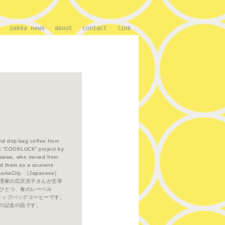
zakka news
about
contact
link
nd drip-bag coffee from
f the “COOKLUCK” project by
rosawa, who moved from
ed them as a souvenir
ukuokaCity. ［Japanese］
理家の広沢京子さんが主宰
のひとつ、食のレーベル
とドリップバッグコーヒーです。
の記念の品です。