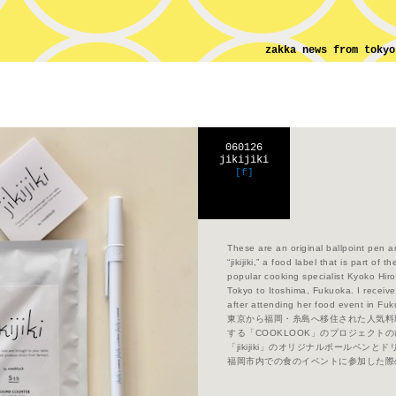
zakka news from tokyo
060126
jikijiki
[f]
These are an original ballpoint pen a
“jikijiki,” a food label that is part o
popular cooking specialist Kyoko Hi
Tokyo to Itoshima, Fukuoka. I receiv
after attending her food event in F
東京から福岡・糸島へ移住された人気料
する「COOKLOOK」のプロジェクト
「jikijiki」のオリジナルボールペン
福岡市内での食のイベントに参加した際